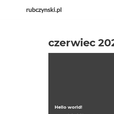
rubczynski.pl
Przejdź
do
treści
czerwiec 20
Hello world!