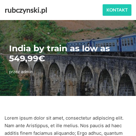
rubczynski.pl
KONTAKT
Przejdź
do
treści
India by train as low as
549,99€
przez
admin
Lorem ipsum dolor sit amet, consectetur adipiscing elit.
Nam ante Aristippus, et ille melius. Nos paucis ad haec
additis finem faciamus aliquando; Ergo adhuc, quantum