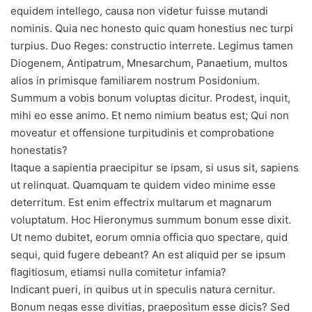
equidem intellego, causa non videtur fuisse mutandi
nominis. Quia nec honesto quic quam honestius nec turpi
turpius. Duo Reges: constructio interrete. Legimus tamen
Diogenem, Antipatrum, Mnesarchum, Panaetium, multos
alios in primisque familiarem nostrum Posidonium.
Summum a vobis bonum voluptas dicitur. Prodest, inquit,
mihi eo esse animo. Et nemo nimium beatus est; Qui non
moveatur et offensione turpitudinis et comprobatione
honestatis?
Itaque a sapientia praecipitur se ipsam, si usus sit, sapiens
ut relinquat. Quamquam te quidem video minime esse
deterritum. Est enim effectrix multarum et magnarum
voluptatum. Hoc Hieronymus summum bonum esse dixit.
Ut nemo dubitet, eorum omnia officia quo spectare, quid
sequi, quid fugere debeant? An est aliquid per se ipsum
flagitiosum, etiamsi nulla comitetur infamia?
Indicant pueri, in quibus ut in speculis natura cernitur.
Bonum negas esse divitias, praeposìtum esse dicis? Sed